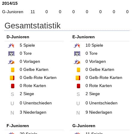
2014/15
G-Junioren
11
0
0
0
0
0
0
0
Gesamtstatistik
D-Junioren
E-Junioren
5
Spiele
10
Spiele
0
Tore
0
Tore
0
Vorlagen
0
Vorlagen
0
Gelbe Karten
0
Gelbe Karten
0
Gelb-Rote Karten
0
Gelb-Rote Karten
0
Rote Karten
0
Rote Karten
2 Siege
2 Siege
S
S
0 Unentschieden
0 Unentschieden
U
U
3 Niederlagen
9 Niederlagen
N
N
F-Junioren
G-Junioren