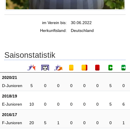
im Verein bis:
30.06.2022
Herkunftsland:
Deutschland
Saisonstatistik
2020/21
D-Junioren
5
0
0
0
0
0
5
0
2018/19
E-Junioren
10
0
0
0
0
0
5
6
2016/17
F-Junioren
20
5
1
0
0
0
0
1