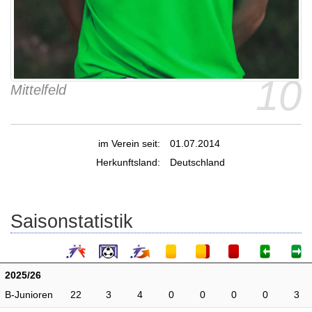
10
Mittelfeld
im Verein seit:
01.07.2014
Herkunftsland:
Deutschland
Saisonstatistik
2025/26
B-Junioren
22
3
4
0
0
0
0
3