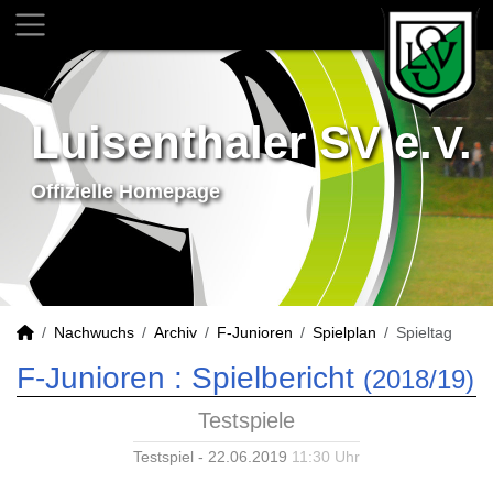
Luisenthaler SV e.V.
Offizielle Homepage
Nachwuchs
Archiv
F-Junioren
Spielplan
Spieltag
F-Junioren :
Spielbericht
(2018/19)
Testspiele
Testspiel - 22.06.2019
11:30 Uhr