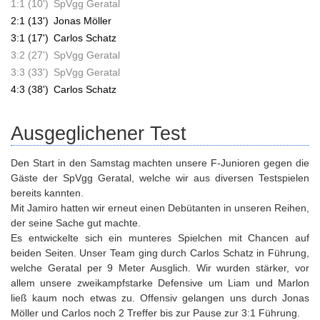
1:1 (10')
SpVgg Geratal
2:1 (13')
Jonas Möller
3:1 (17')
Carlos Schatz
3:2 (27')
SpVgg Geratal
3:3 (33')
SpVgg Geratal
4:3 (38')
Carlos Schatz
Ausgeglichener Test
Den Start in den Samstag machten unsere F-Junioren gegen die
Gäste der SpVgg Geratal, welche wir aus diversen Testspielen
bereits kannten.
Mit Jamiro hatten wir erneut einen Debütanten in unseren Reihen,
der seine Sache gut machte.
Es entwickelte sich ein munteres Spielchen mit Chancen auf
beiden Seiten. Unser Team ging durch Carlos Schatz in Führung,
welche Geratal per 9 Meter Ausglich. Wir wurden stärker, vor
allem unsere zweikam
pfstarke Defensive um Liam und Marlon
ließ kaum noch etwas zu. Offensiv gelangen uns durch Jonas
Möller und Carlos noch 2 Treffer bis zur Pause zur 3:1 Führung.