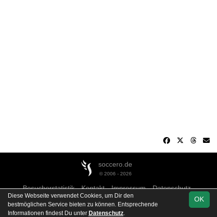
soccero.de
© 2006 - 2026
Besucherstatistik
Kontakt
Impressum
Datenschutz
Diese Webseite verwendet Cookies, um Dir den
OK
bestmöglichen Service bieten zu können. Entsprechende
Informationen findest Du unter
Datenschutz
.