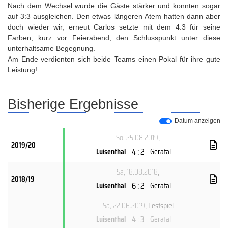
Nach dem Wechsel wurde die Gäste stärker und konnten sogar
auf 3:3 ausgleichen. Den etwas längeren Atem hatten dann aber
doch wieder wir, erneut Carlos setzte mit dem 4:3 für seine
Farben, kurz vor Feierabend, den Schlusspunkt unter diese
unterhaltsame Begegnung.
Am Ende verdienten sich beide Teams einen Pokal für ihre gute
Leistung!
Bisherige Ergebnisse
Datum anzeigen
So, 25.08.2019
,
2019/20
4 : 2
Luisenthal
Geratal
Sa, 18.08.2018
,
2018/19
6 : 2
Luisenthal
Geratal
Sa, 22.06.2019
, Testspiel
4 : 3
Luisenthal
Geratal