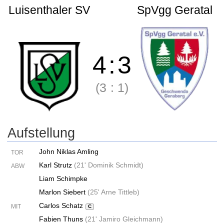
Luisenthaler SV
SpVgg Geratal
4
:
3
(3
:
1)
Aufstellung
John Niklas Amling
TOR
Karl Strutz
(
21' Dominik Schmidt
)
ABW
Liam Schimpke
Marlon Siebert
(
25' Arne Tittleb
)
Carlos Schatz
MIT
C
Fabien Thuns
(
21' Jamiro Gleichmann
)