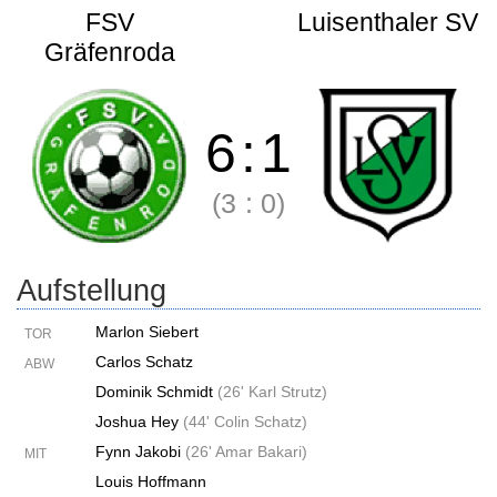
FSV
Luisenthaler SV
Gräfenroda
6
:
1
(3
:
0)
Aufstellung
Marlon Siebert
TOR
Carlos Schatz
ABW
Dominik Schmidt
(
26' Karl Strutz
)
Joshua Hey
(
44' Colin Schatz
)
Fynn Jakobi
(
26' Amar Bakari
)
MIT
Louis Hoffmann