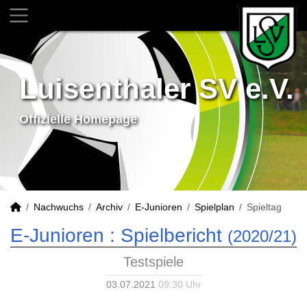
Luisenthaler SV e.V.
Offizielle Homepage
Nachwuchs
Archiv
E-Junioren
Spielplan
Spieltag
E-Junioren :
Spielbericht
(2020/21)
Testspiele
03.07.2021
09:30 Uhr