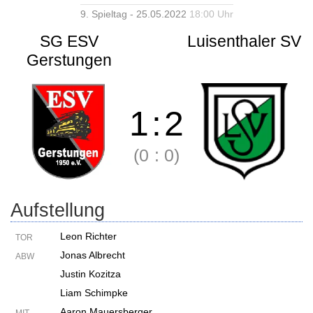
9. Spieltag - 25.05.2022
18:00 Uhr
SG ESV
Luisenthaler SV
Gerstungen
1
:
2
(0
:
0)
Aufstellung
Leon Richter
TOR
Jonas Albrecht
ABW
Justin Kozitza
Liam Schimpke
Aaron Mauersberger