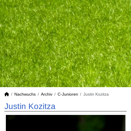
Nachwuchs
Archiv
C-Junioren
Justin Kozitza
Justin Kozitza