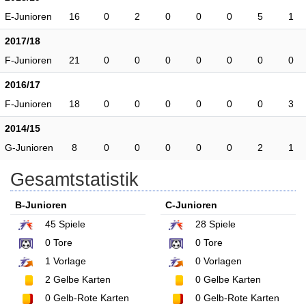
E-Junioren
16
0
2
0
0
0
5
1
2017/18
F-Junioren
21
0
0
0
0
0
0
0
2016/17
F-Junioren
18
0
0
0
0
0
0
3
2014/15
G-Junioren
8
0
0
0
0
0
2
1
Gesamtstatistik
B-Junioren
C-Junioren
45
Spiele
28
Spiele
0
Tore
0
Tore
1
Vorlage
0
Vorlagen
2
Gelbe Karten
0
Gelbe Karten
0
Gelb-Rote Karten
0
Gelb-Rote Karten