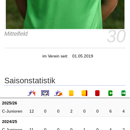
30
Mittelfeld
im Verein seit:
01.05.2019
Saisonstatistik
2025/26
C-Junioren
12
0
0
2
0
0
6
4
2024/25
C-Junioren
11
0
0
0
1
0
4
2