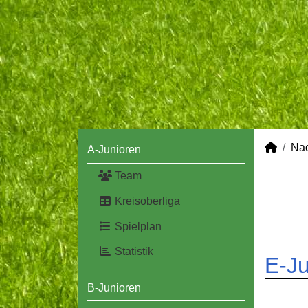
Na
A-Junioren
Team
Kreisoberliga
Spielplan
Statistik
E-Ju
B-Junioren