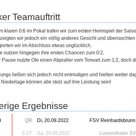
ker Teamauftritt
 klaren 0:6 im Pokal trafen wir zum ersten Heimspiel der Sais
zeigten wir jedoch ein völlig anderes Gesicht und überraschten
gierten wir im Abschluss etwas unglücklich.
e nutzen hingegen ihre ersten Chancen zum 0:2.
 Pause nutzte Ole einen Abpraller vom Torwart zum 1:2, doch di
ungs ließen sich jedoch nicht entmutigen und hielten weiter d
 Niederlage können alle stolz auf ihre Leistung sein!
erige Ergebnisse
3
QR
Di, 20.09.2022
FSV Reinhardsbrunn
3.ST
Sa, 24.09.2022
Luisenthaler SV