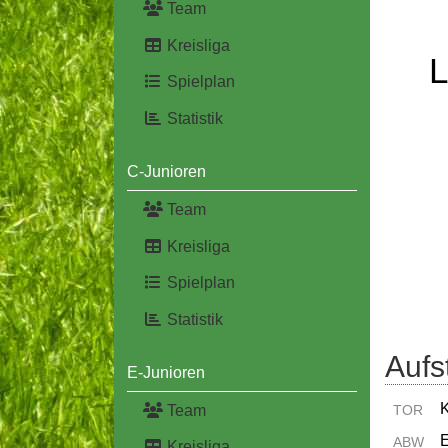
Team
Kreisliga
L
Spielplan
Statistik
C-Junioren
Team
Kreisliga
Spielplan
Statistik
Aufs
E-Junioren
K
Team
TOR
E
ABW
Kreisliga