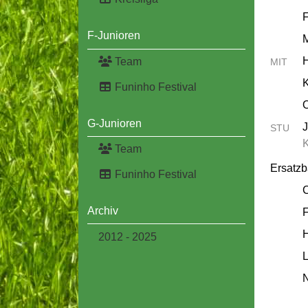
F
F-Junioren
M
Team
MIT
K
Funinho Festival
O
G-Junioren
STU
Team
Ersatz
Funinho Festival
C
Archiv
2012 - 2025
L