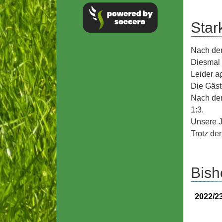
Star
Nach dem
Diesmal 
Leider a
Die Gäst
Nach der
1:3.
Unsere J
Trotz der
Bish
2022/2