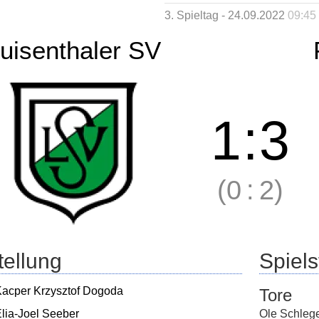
3. Spieltag - 24.09.2022
09:45
uisenthaler SV
1
:
3
(0
:
2)
tellung
Spielst
acper Krzysztof Dogoda
Tore
lia-Joel Seeber
Ole Schleg