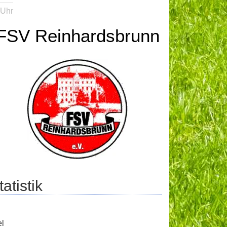
 Uhr
FSV Reinhardsbrunn
atistik
el