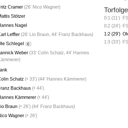
ritz Cramer
(
26' Nico Wagner
)
Torfolge
attis Stötzer
0:1 (11')
FS
Hannes Nagel
0:2 (24')
FS
1:2 (29')
Ol
arl Leffler
(
26' Lio Braun
,
44' Franz Backhaus
)
1:3 (33')
FS
le Schlegel
C
Jannick Weber
(
33' Colin Schatz
,
44' Hannes
Kämmerer
)
bank
olin Schatz
(
33')
(
44' Hannes Kämmerer
)
Franz Backhaus
(
44')
Hannes Kämmerer
(
44')
io Braun
(
26')
(
44' Franz Backhaus
)
Nico Wagner
(
26')