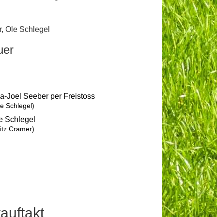
r
,
Ole Schlegel
uer
ia-Joel Seeber per Freistoss
le Schlegel)
e Schlegel
ritz Cramer)
auftakt