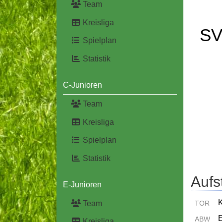
Team
Kreisliga
SV
Spielplan
Statistik
C-Junioren
Team
Kreisliga
Spielplan
Statistik
Aufs
E-Junioren
K
Team
TOR
E
ABW
Kreisliga