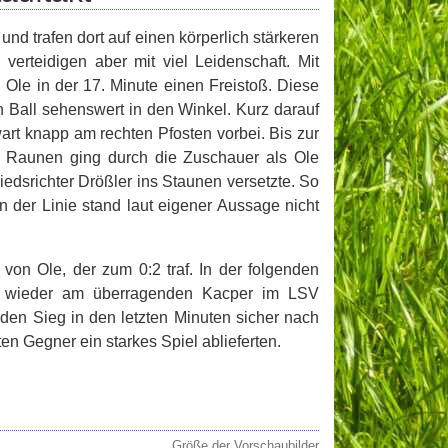
nd trafen dort auf einen körperlich stärkeren
verteidigen aber mit viel Leidenschaft. Mit
le in der 17. Minute einen Freistoß. Diese
en Ball sehenswert in den Winkel. Kurz darauf
art knapp am rechten Pfosten vorbei. Bis zur
 Raunen ging durch die Zuschauer als Ole
edsrichter Drößler ins Staunen versetzte. So
 der Linie stand laut eigener Aussage nicht
 von Ole, der zum 0:2 traf. In der folgenden
er wieder am überragenden Kacper im LSV
en Sieg in den letzten Minuten sicher nach
en Gegner ein starkes Spiel ablieferten.
Größe der Vorschaubilder