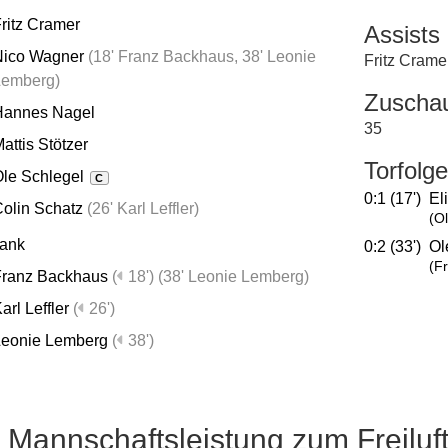
ritz Cramer
Assists
Nico Wagner
(
18' Franz Backhaus
,
38' Leonie
Fritz Crame
Lemberg
)
Zuscha
Hannes Nagel
35
attis Stötzer
Torfolge
le Schlegel
C
0:1 (17')
El
olin Schatz
(
26' Karl Leffler
)
(O
bank
0:2 (33')
Ol
(F
Franz Backhaus
(
18')
(
38' Leonie Lemberg
)
arl Leffler
(
26')
Leonie Lemberg
(
38')
e Mannschaftsleistung zum Freiluft