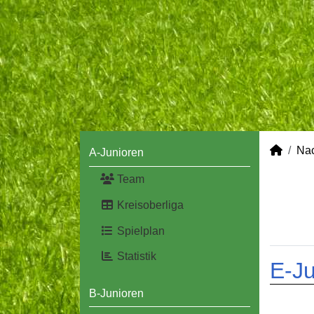
Na
A-Junioren
Team
Kreisoberliga
Spielplan
Statistik
E-Ju
B-Junioren