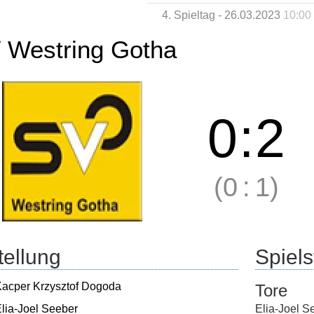
4. Spieltag - 26.03.2023
10:00
 Westring Gotha
0
:
2
(0
:
1)
tellung
Spielst
acper Krzysztof Dogoda
Tore
lia-Joel Seeber
Elia-Joel S