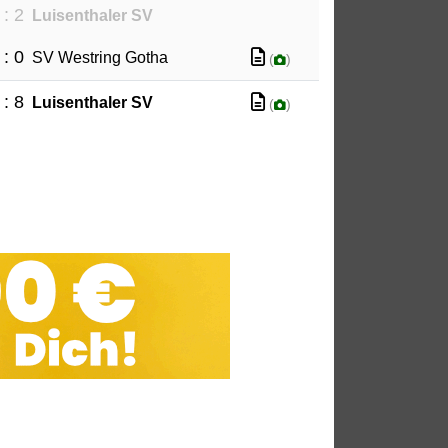
 : 2
Luisenthaler SV
 : 0
SV Westring Gotha
(
)
 : 8
Luisenthaler SV
(
)