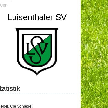
 Uhr
Luisenthaler SV
atistik
eeber
,
Ole Schlegel