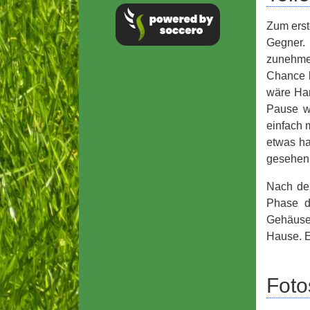
Zum erst
Gegner. 
zunehmen
Chance l
wäre Han
Pause w
einfach 
etwas ha
gesehen
Nach der
Phase d
Gehäuse.
Hause. E
Foto