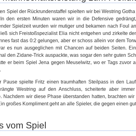
en Spiel der Rückrundenstaffel spielten wir bei Westring Gotha u
In den ersten Minuten waren wir in die Defensive gedrängt, 
der Spielzeit wurden wir mutiger und bekamen nach Foul an O
ieß sich Freistoßspezialist Elia nicht entgehen und zirkelte d
nes fast das 0:2 gelungen, aber er schoss allein vor dem Torw
ar es nun ausgeglichen mit Chancen auf beiden Seiten. Ein
mal den Zidane-Trick auspackte, was sogar den sehr guten Schi
tte er beim Spiel Jena gegen Meuselwitz, wo er Tags zuvor an
.
 Pause spielte Fritz einen traumhaften Steilpass in den Lauf
rängte Westring auf den Anschluss, scheiterte aber imm
 Nachdem wir diese Phase überstanden hatten, brachten wir d
in großes Kompliment geht an alle Spieler, die gegen einen gut
s vom Spiel