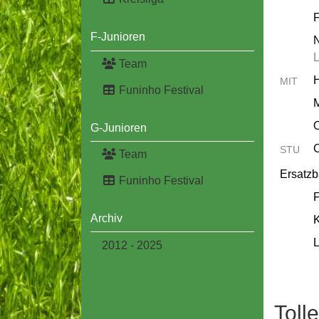
F
F-Junioren
Team
MIT
Funinho Festival
M
O
G-Junioren
C
STU
Team
Ersatz
Funinho Festival
Archiv
K
2012 - 2025
Toll