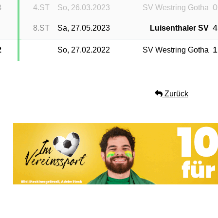
0
3
4.ST
So, 26.03.2023
SV Westring Gotha
4
8.ST
Sa, 27.05.2023
Luisenthaler SV
1
2
So, 27.02.2022
SV Westring Gotha
Zurück