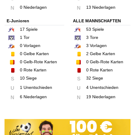
0 Niederlagen
13 Niederlagen
N
N
E-Junioren
ALLE MANNSCHAFTEN
17
Spiele
53
Spiele
1
Tor
3
Tore
0
Vorlagen
3
Vorlagen
0
Gelbe Karten
2
Gelbe Karten
0
Gelb-Rote Karten
0
Gelb-Rote Karten
0
Rote Karten
0
Rote Karten
10 Siege
32 Siege
S
S
1 Unentschieden
4 Unentschieden
U
U
6 Niederlagen
19 Niederlagen
N
N