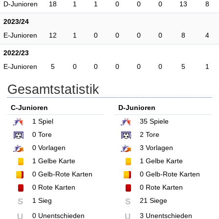
D-Junioren
18
1
1
0
0
0
13
8
2023/24
E-Junioren
12
1
0
0
0
0
8
4
2022/23
E-Junioren
5
0
0
0
0
0
5
1
Gesamtstatistik
C-Junioren
D-Junioren
1
Spiel
35
Spiele
0
Tore
2
Tore
0
Vorlagen
3
Vorlagen
1
Gelbe Karte
1
Gelbe Karte
0
Gelb-Rote Karten
0
Gelb-Rote Karten
0
Rote Karten
0
Rote Karten
1 Sieg
21 Siege
S
S
0 Unentschieden
3 Unentschieden
U
U