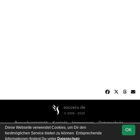
soccero.de
© 2006 - 2026
Besucherstatistik
Kontakt
Impressum
Datenschutz
Diese Webseite verwendet Cookies, um Dir den
OK
bestmöglichen Service bieten zu können. Entsprechende
Informationen findest Du unter
Datenschutz
.