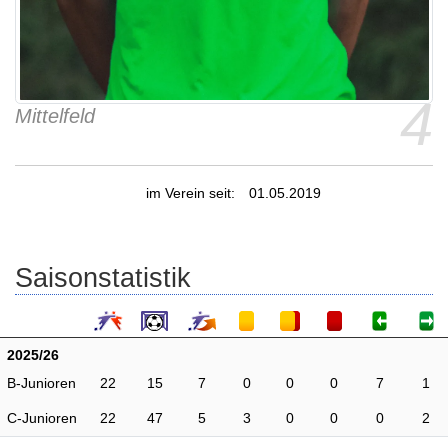
4
Mittelfeld
im Verein seit:
01.05.2019
Saisonstatistik
2025/26
B-Junioren
22
15
7
0
0
0
7
1
C-Junioren
22
47
5
3
0
0
0
2