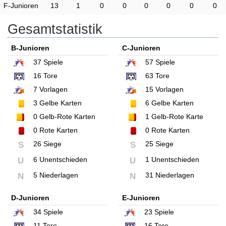
F-Junioren
13
1
0
0
0
0
0
0
Gesamtstatistik
B-Junioren
C-Junioren
37
Spiele
57
Spiele
16
Tore
63
Tore
7
Vorlagen
15
Vorlagen
3
Gelbe Karten
6
Gelbe Karten
0
Gelb-Rote Karten
1
Gelb-Rote Karte
0
Rote Karten
0
Rote Karten
26 Siege
25 Siege
S
S
6 Unentschieden
1 Unentschieden
U
U
5 Niederlagen
31 Niederlagen
N
N
D-Junioren
E-Junioren
34
Spiele
23
Spiele
11
Tore
16
Tore