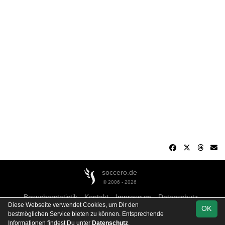
soccero.de
© 2006 - 2026
Besucherstatistik
Kontakt
Impressum
Datenschutz
Diese Webseite verwendet Cookies, um Dir den
OK
bestmöglichen Service bieten zu können. Entsprechende
Informationen findest Du unter
Datenschutz
.