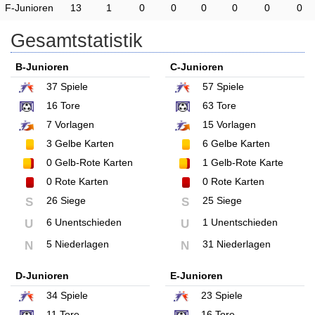
F-Junioren
13
1
0
0
0
0
0
0
Gesamtstatistik
B-Junioren
C-Junioren
37
Spiele
57
Spiele
16
Tore
63
Tore
7
Vorlagen
15
Vorlagen
3
Gelbe Karten
6
Gelbe Karten
0
Gelb-Rote Karten
1
Gelb-Rote Karte
0
Rote Karten
0
Rote Karten
26 Siege
25 Siege
S
S
6 Unentschieden
1 Unentschieden
U
U
5 Niederlagen
31 Niederlagen
N
N
D-Junioren
E-Junioren
34
Spiele
23
Spiele
11
Tore
16
Tore