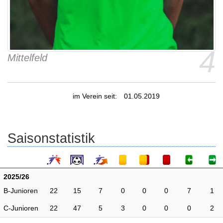
4
Mittelfeld
im Verein seit:
01.05.2019
Saisonstatistik
2025/26
B-Junioren
22
15
7
0
0
0
7
1
C-Junioren
22
47
5
3
0
0
0
2