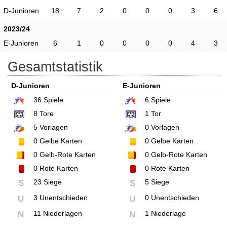
D-Junioren
18
7
2
0
0
0
3
6
2023/24
E-Junioren
6
1
0
0
0
0
4
3
Gesamtstatistik
D-Junioren
E-Junioren
36
Spiele
6
Spiele
8
Tore
1
Tor
5
Vorlagen
0
Vorlagen
0
Gelbe Karten
0
Gelbe Karten
0
Gelb-Rote Karten
0
Gelb-Rote Karten
0
Rote Karten
0
Rote Karten
23 Siege
5 Siege
S
S
3 Unentschieden
0 Unentschieden
U
U
11 Niederlagen
1 Niederlage
N
N