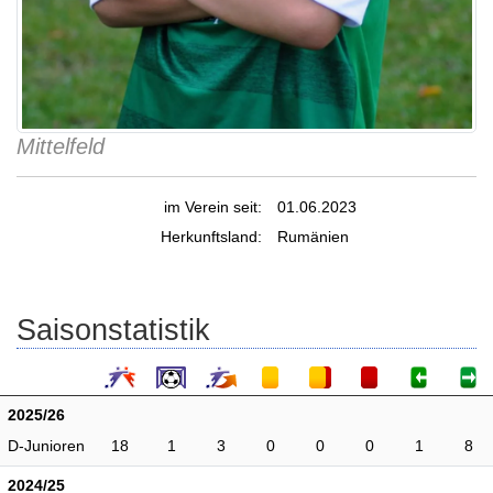
Mittelfeld
im Verein seit:
01.06.2023
Herkunftsland:
Rumänien
Saisonstatistik
2025/26
D-Junioren
18
1
3
0
0
0
1
8
2024/25