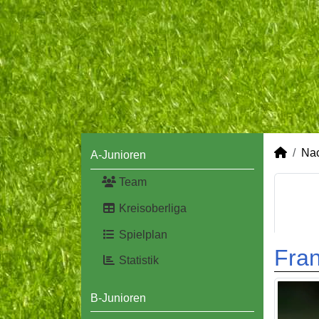
Na
A-Junioren
Team
Kreisoberliga
Spielplan
Fra
Statistik
B-Junioren