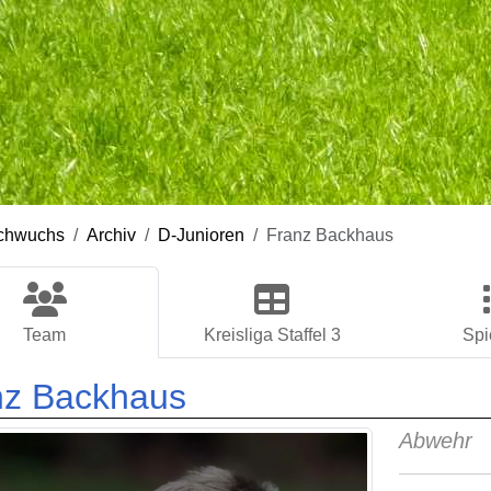
chwuchs
Archiv
D-Junioren
Franz Backhaus
Team
Kreisliga Staffel 3
Spi
nz Backhaus
Abwehr