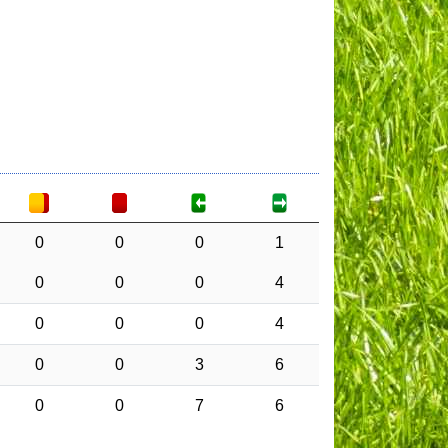
0
0
0
1
0
0
0
4
0
0
0
4
0
0
3
6
0
0
7
6