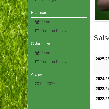
F-Junioren
Team
Funinho Festival
Sais
G-Junioren
Team
2025/2
Funinho Festival
Archiv
2024/2
2012 - 2025
2023/2
2022/2