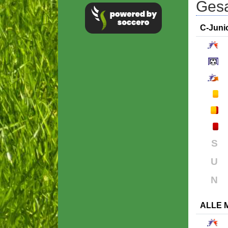
Gesa
C-Juni
S
U
N
ALLE 