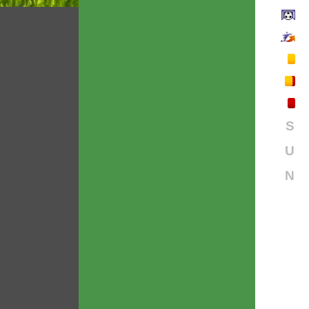
S
U
N