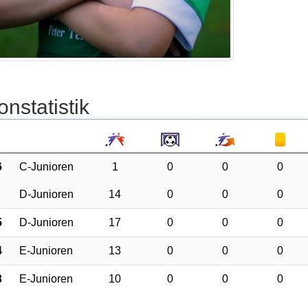
onstatistik
6
C-Junioren
1
0
0
0
D-Junioren
14
0
0
0
5
D-Junioren
17
0
0
0
4
E-Junioren
13
0
0
0
3
E-Junioren
10
0
0
0