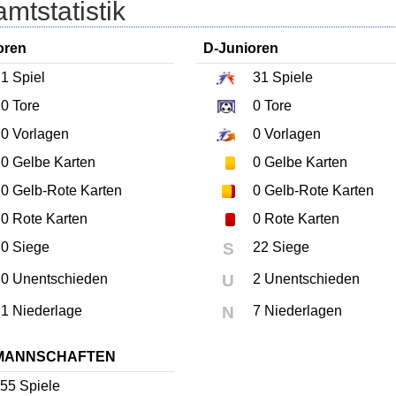
mtstatistik
oren
D-Junioren
1
Spiel
31
Spiele
0
Tore
0
Tore
0
Vorlagen
0
Vorlagen
0
Gelbe Karten
0
Gelbe Karten
0
Gelb-Rote Karten
0
Gelb-Rote Karten
0
Rote Karten
0
Rote Karten
0 Siege
S
22 Siege
0 Unentschieden
U
2 Unentschieden
1 Niederlage
N
7 Niederlagen
MANNSCHAFTEN
55
Spiele