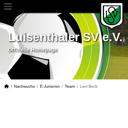
Luisenthaler SV e.V.
Offizielle Homepage
Nachwuchs
E-Junioren
Team
Levi Beck