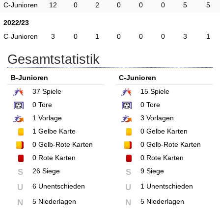
C-Junioren
12
0
2
0
0
0
5
5
2022/23
C-Junioren
3
0
1
0
0
0
3
1
Gesamtstatistik
B-Junioren
C-Junioren
37
Spiele
15
Spiele
0
Tore
0
Tore
1
Vorlage
3
Vorlagen
1
Gelbe Karte
0
Gelbe Karten
0
Gelb-Rote Karten
0
Gelb-Rote Karten
0
Rote Karten
0
Rote Karten
26 Siege
9 Siege
S
S
6 Unentschieden
1 Unentschieden
U
U
5 Niederlagen
5 Niederlagen
N
N