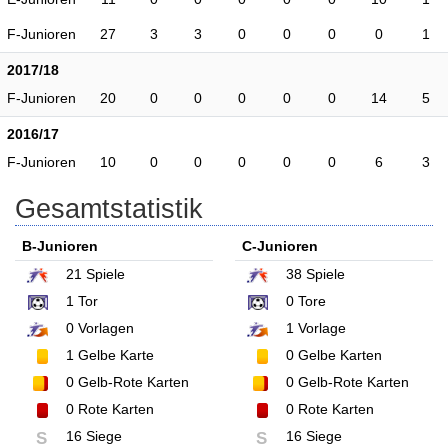
F-Junioren
27
3
3
0
0
0
0
1
2017/18
F-Junioren
20
0
0
0
0
0
14
5
2016/17
F-Junioren
10
0
0
0
0
0
6
3
Gesamtstatistik
B-Junioren
C-Junioren
21
Spiele
38
Spiele
1
Tor
0
Tore
0
Vorlagen
1
Vorlage
1
Gelbe Karte
0
Gelbe Karten
0
Gelb-Rote Karten
0
Gelb-Rote Karten
0
Rote Karten
0
Rote Karten
16 Siege
16 Siege
S
S