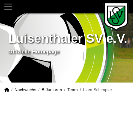
Luisenthaler SV e.V.
Offizielle Homepage
Nachwuchs
B-Junioren
Team
Liam Schimpke