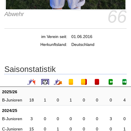
66
Abwehr
im Verein seit:
01.06.2016
Herkunftsland:
Deutschland
Saisonstatistik
2025/26
B-Junioren
18
1
0
1
0
0
0
4
2024/25
B-Junioren
3
0
0
0
0
0
3
0
C-Junioren
15
0
1
0
0
0
0
1