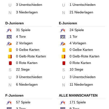
3 Unentschieden
1 Unentschieden
U
U
3 Niederlagen
21 Niederlagen
N
N
D-Junioren
E-Junioren
31
Spiele
24
Spiele
4
Tore
1
Tor
2
Vorlagen
4
Vorlagen
0
Gelbe Karten
0
Gelbe Karten
0
Gelb-Rote Karten
0
Gelb-Rote Karten
0
Rote Karten
0
Rote Karten
22 Siege
10 Siege
S
S
3 Unentschieden
3 Unentschieden
U
U
6 Niederlagen
11 Niederlagen
N
N
F-Junioren
ALLE MANNSCHAFTEN
57
Spiele
171
Spiele
3
Tore
9
Tore