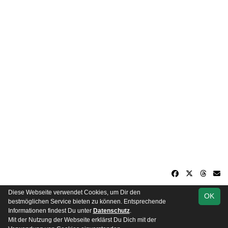
Diese Webseite verwendet Cookies, um Dir den
OK
soccero.de
bestmöglichen Service bieten zu können. Entsprechende
© 2006 - 2026
Informationen findest Du unter
Datenschutz
.
Mit der Nutzung der Webseite erklärst Du Dich mit der
Besucherstatistik
Kontakt
Impressum
Datenschutz