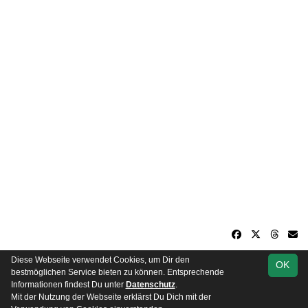
Diese Webseite verwendet Cookies, um Dir den
OK
soccero.de
bestmöglichen Service bieten zu können. Entsprechende
© 2006 - 2026
Informationen findest Du unter
Datenschutz
.
Mit der Nutzung der Webseite erklärst Du Dich mit der
Besucherstatistik
Kontakt
Impressum
Datenschutz