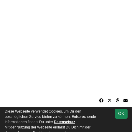
Diese Webseite verwendet Cookies, um Dir den
OK
soccero.de
bestmöglichen Service bieten zu können. Entsprechende
© 2006 - 2026
Informationen findest Du unter
Datenschutz
.
Mit der Nutzung der Webseite erklärst Du Dich mit der
Besucherstatistik
Kontakt
Impressum
Datenschutz