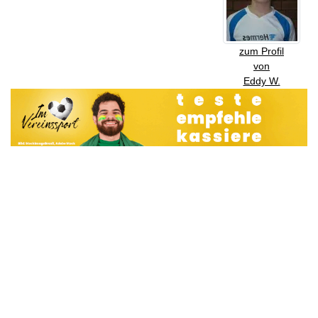
zum Profil
von
Eddy W.