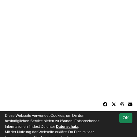
Diese Webseite verwendet Cookies, um Dir den
OK
soccero.de
bestmöglichen Service bieten zu können. Entsprechende
© 2006 - 2026
Informationen findest Du unter
Datenschutz
.
Mit der Nutzung der Webseite erklärst Du Dich mit der
Besucherstatistik
Kontakt
Impressum
Datenschutz