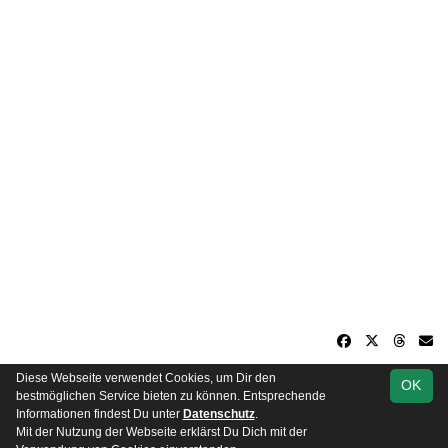
Diese Webseite verwendet Cookies, um Dir den
OK
soccero.de
bestmöglichen Service bieten zu können. Entsprechende
© 2006 - 2026
Informationen findest Du unter
Datenschutz
.
Mit der Nutzung der Webseite erklärst Du Dich mit der
Besucherstatistik
Kontakt
Impressum
Datenschutz