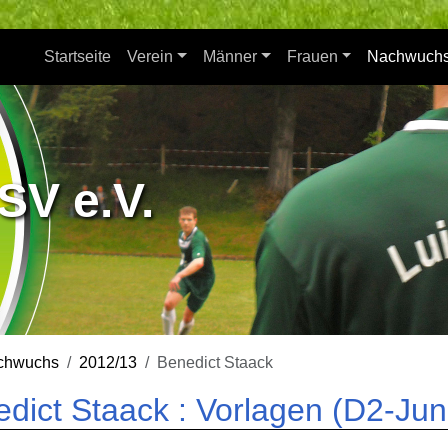
Startseite
Verein
Männer
Frauen
Nachwuch
SV e.V.
chwuchs
2012/13
Benedict Staack
dict Staack : Vorlagen (D2-Jun