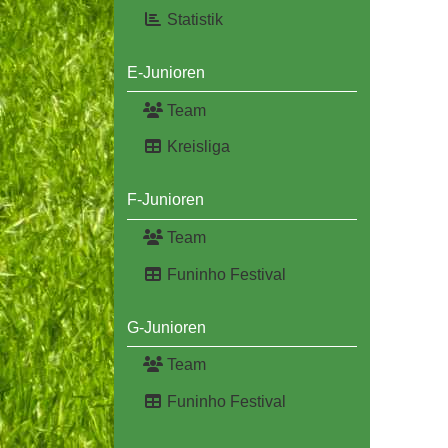
Statistik
E-Junioren
Team
Kreisliga
F-Junioren
Team
Funinho Festival
G-Junioren
Team
Funinho Festival