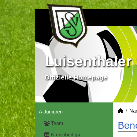
Luisenthaler 
Offizielle Homepage
Na
A-Junioren
Bene
Team
Kreisoberliga