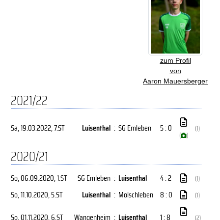
zum Profil
von
Aaron Mauersberger
2021/22
Sa, 19.03.2022
, 7.ST
Luisenthal
:
SG Emleben
5 : 0
(1)
(
)
2020/21
So, 06.09.2020
, 1.ST
SG Emleben
:
Luisenthal
4 : 2
(1)
So, 11.10.2020
, 5.ST
Luisenthal
:
Molschleben
8 : 0
(1)
So, 01.11.2020
, 6.ST
Wangenheim
:
Luisenthal
1 : 8
(2)