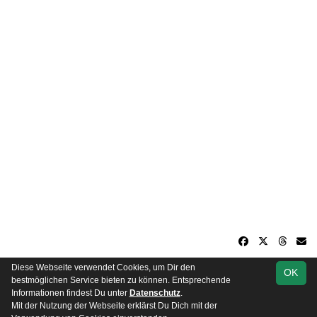
Diese Webseite verwendet Cookies, um Dir den
OK
soccero.de
bestmöglichen Service bieten zu können. Entsprechende
© 2006 - 2026
Informationen findest Du unter
Datenschutz
.
Mit der Nutzung der Webseite erklärst Du Dich mit der
Besucherstatistik
Kontakt
Impressum
Datenschutz