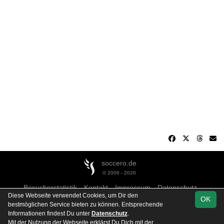
soccero.de
© 2006 - 2026
Besucherstatistik
Kontakt
Impressum
Datenschutz
Diese Webseite verwendet Cookies, um Dir den
OK
bestmöglichen Service bieten zu können. Entsprechende
Informationen findest Du unter
Datenschutz
.
Mit der Nutzung der Webseite erklärst Du Dich mit der