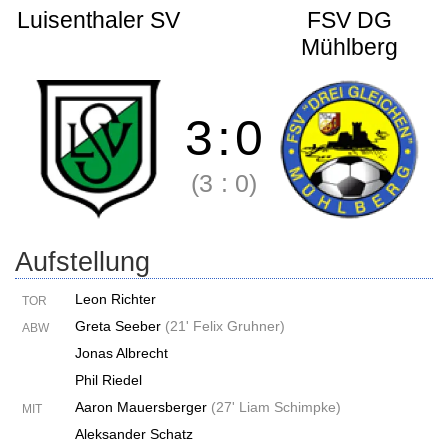
Luisenthaler SV
FSV DG
Mühlberg
3
:
0
(3
:
0)
Aufstellung
Leon Richter
TOR
Greta Seeber
(
21' Felix Gruhner
)
ABW
Jonas Albrecht
Phil Riedel
Aaron Mauersberger
(
27' Liam Schimpke
)
MIT
Aleksander Schatz