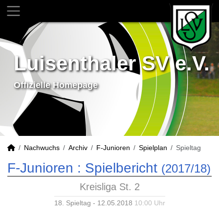
Luisenthaler SV e.V.
Offizielle Homepage
Nachwuchs
Archiv
F-Junioren
Spielplan
Spieltag
F-Junioren :
Spielbericht
(2017/18)
Kreisliga St. 2
18. Spieltag - 12.05.2018
10:00 Uhr