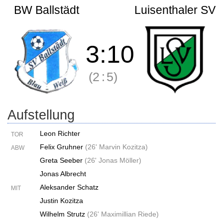
BW Ballstädt
Luisenthaler SV
3
:
10
(2
:
5)
Aufstellung
Leon Richter
TOR
Felix Gruhner
(
26' Marvin Kozitza
)
ABW
Greta Seeber
(
26' Jonas Möller
)
Jonas Albrecht
Aleksander Schatz
MIT
Justin Kozitza
Wilhelm Strutz
(
26' Maximillian Riede
)