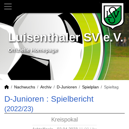
Luisenthaler SV e.V.
Offizielle Homepage
Nachwuchs
Archiv
D-Junioren
Spielplan
Spieltag
D-Junioren :
Spielbericht
(2022/23)
Kreispokal