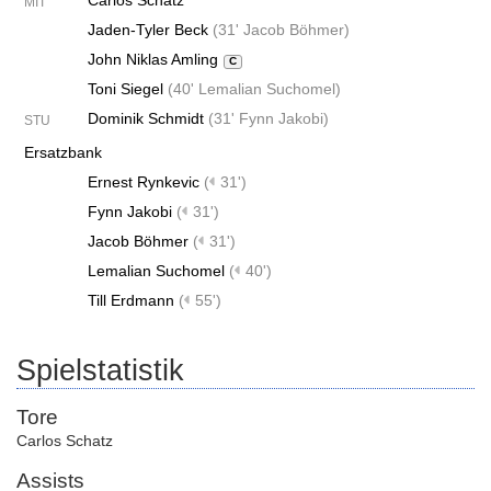
Carlos Schatz
MIT
Jaden-Tyler Beck
(
31' Jacob Böhmer
)
John Niklas Amling
C
Toni Siegel
(
40' Lemalian Suchomel
)
Dominik Schmidt
(
31' Fynn Jakobi
)
STU
Ersatzbank
Ernest Rynkevic
(
31')
Fynn Jakobi
(
31')
Jacob Böhmer
(
31')
Lemalian Suchomel
(
40')
Till Erdmann
(
55')
Spielstatistik
Tore
Carlos Schatz
Assists