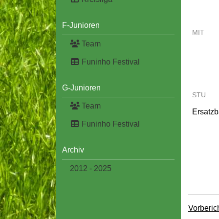
F-Junioren
MIT
Team
Funinho Festival
G-Junioren
STU
Team
Ersatz
Funinho Festival
Archiv
2012 - 2025
Vorberic