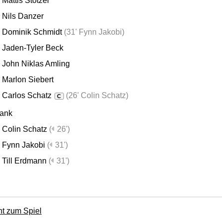
Mattis Stötzer
Nils Danzer
Dominik Schmidt
(
31' Fynn Jakobi
)
Jaden-Tyler Beck
John Niklas Amling
Marlon Siebert
Carlos Schatz
(
26' Colin Schatz
)
C
bank
Colin Schatz
(
26')
Fynn Jakobi
(
31')
Till Erdmann
(
31')
ht zum Spiel