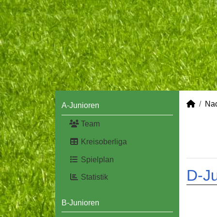
Na
A-Junioren
Team
Kreisoberliga
Spielplan
D-Ju
Statistik
B-Junioren