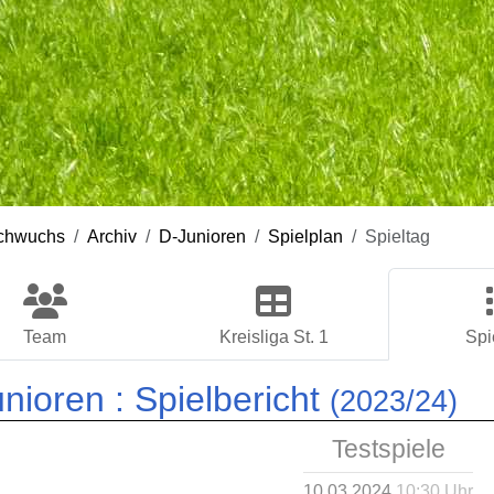
chwuchs
Archiv
D-Junioren
Spielplan
Spieltag
Team
Kreisliga St. 1
Spi
nioren :
Spielbericht
(2023/24)
Testspiele
10.03.2024
10:30 Uhr