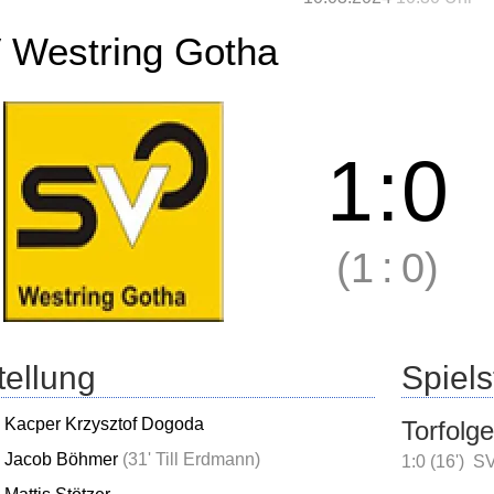
 Westring Gotha
1
:
0
(1
:
0)
tellung
Spielst
Kacper Krzysztof Dogoda
Torfolge
Jacob Böhmer
(
31' Till Erdmann
)
1:0 (16')
SV