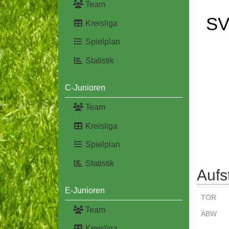
Team
SV
Kreisliga
Spielplan
Statistik
C-Junioren
Team
Kreisliga
Spielplan
Statistik
Aufs
E-Junioren
TOR
Team
ABW
Kreisliga