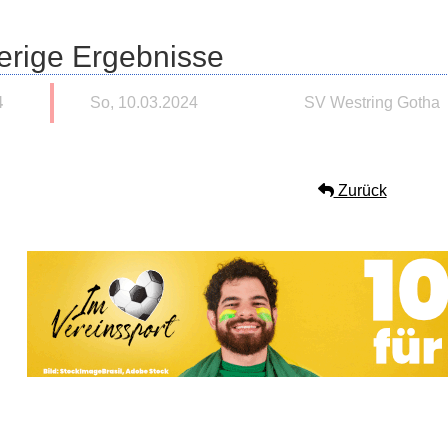
erige Ergebnisse
4
So, 10.03.2024
SV Westring Gotha
Zurück