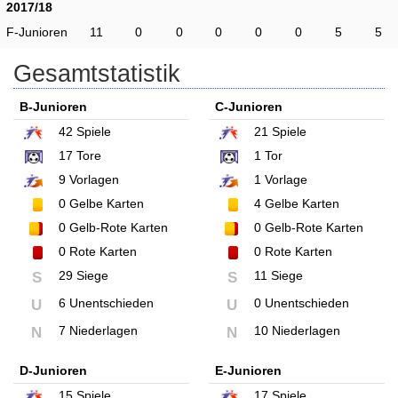
2017/18
F-Junioren
11
0
0
0
0
0
5
5
Gesamtstatistik
B-Junioren
C-Junioren
42
Spiele
21
Spiele
17
Tore
1
Tor
9
Vorlagen
1
Vorlage
0
Gelbe Karten
4
Gelbe Karten
0
Gelb-Rote Karten
0
Gelb-Rote Karten
0
Rote Karten
0
Rote Karten
29 Siege
11 Siege
S
S
6 Unentschieden
0 Unentschieden
U
U
7 Niederlagen
10 Niederlagen
N
N
D-Junioren
E-Junioren
15
Spiele
17
Spiele