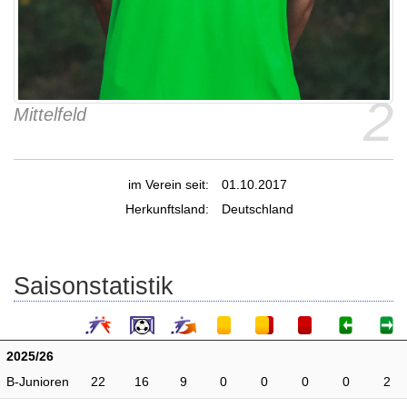
2
Mittelfeld
im Verein seit:
01.10.2017
Herkunftsland:
Deutschland
Saisonstatistik
2025/26
B-Junioren
22
16
9
0
0
0
0
2