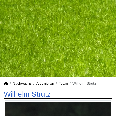
Nachwuchs
A-Junioren
Team
Wilhelm Strutz
Wilhelm Strutz