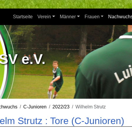
Startseite
Verein
Männer
Frauen
Nachwuch
SV e.V.
chwuchs
C-Junioren
2022/23
Wilhelm Strutz
elm Strutz : Tore (C-Junioren)