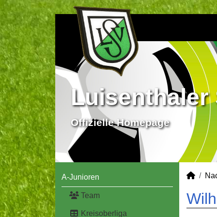
Luisenthaler 
Offizielle Homepage
Na
A-Junioren
Wilh
Team
Kreisoberliga