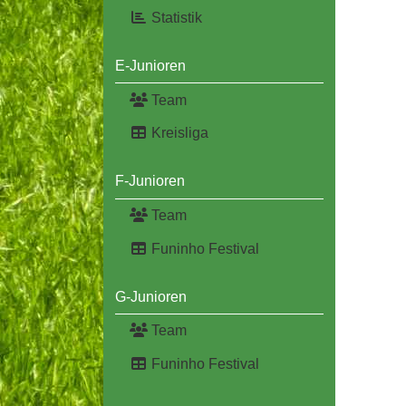
Statistik
E-Junioren
Team
Kreisliga
F-Junioren
Team
Funinho Festival
G-Junioren
Team
Funinho Festival