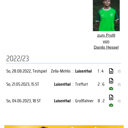
zum Profil
von
Danilo Hessel
2022/23
So, 28.08.2022
, Testspiel
Zella-Mehlis
:
Luisenthal
1 : 4
(1)
So, 21.05.2023
, 15.ST
Luisenthal
:
Treffurt
2 : 6
(1)
(
)
So, 04.06.2023
, 18.ST
Luisenthal
:
Großfahner
8 : 2
(1)
(
)