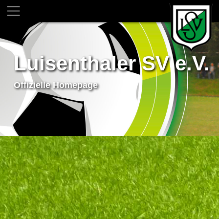
Luisenthaler SV e.V.
Offizielle Homepage