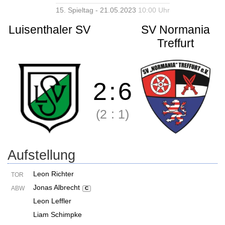
15. Spieltag - 21.05.2023
10:00 Uhr
Luisenthaler SV
SV Normania
Treffurt
2
:
6
(2
:
1)
Aufstellung
Leon Richter
TOR
Jonas Albrecht
ABW
C
Leon Leffler
Liam Schimpke