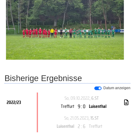
Bisherige Ergebnisse
Datum anzeigen
So, 09.10.2022
, 6.ST
2022/23
9 : 0
Treffurt
Luisenthal
So, 21.05.2023
, 15.ST
2 : 6
Luisenthal
Treffurt