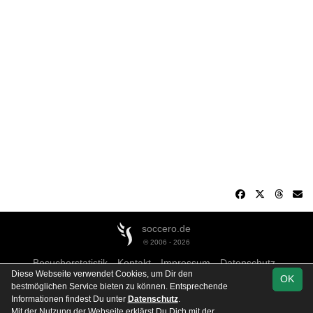
soccero.de
© 2006 - 2026
Besucherstatistik
Kontakt
Impressum
Datenschutz
Diese Webseite verwendet Cookies, um Dir den
OK
bestmöglichen Service bieten zu können. Entsprechende
Informationen findest Du unter
Datenschutz
.
Mit der Nutzung der Webseite erklärst Du Dich mit der