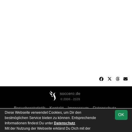
soccero.de
© 2006 - 2026
Besucherstatistik
Kontakt
Impressum
Datenschutz
Diese Webseite verwendet Cookies, um Dir den
OK
bestmöglichen Service bieten zu können. Entsprechende
Informationen findest Du unter
Datenschutz
.
Mit der Nutzung der Webseite erklärst Du Dich mit der