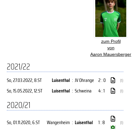
zum Profil
von
Aaron Mauersberger
2021/22
So, 27.03.2022
, 8.ST
Luisenthal
:
JV Ohrange
2 : 0
(1)
So, 15.05.2022
, 12.ST
Luisenthal
:
Schweina
4 : 1
(1)
2020/21
So, 01.11.2020
, 6.ST
Wangenheim
:
Luisenthal
1 : 8
(1)
(
)