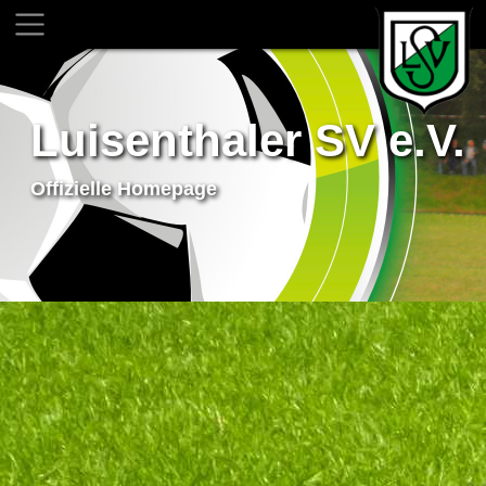
Luisenthaler SV e.V.
Offizielle Homepage