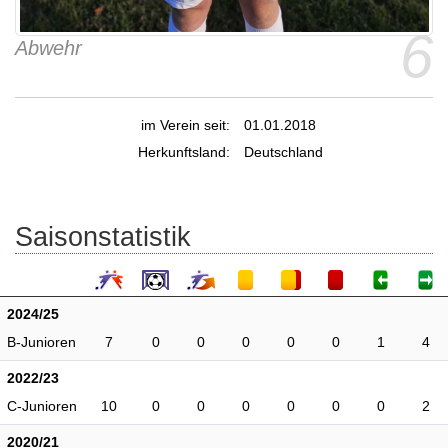
6
Abwehr
im Verein seit:
01.01.2018
Herkunftsland:
Deutschland
Saisonstatistik
2024/25
B-Junioren
7
0
0
0
0
0
1
4
2022/23
C-Junioren
10
0
0
0
0
0
0
2
2020/21