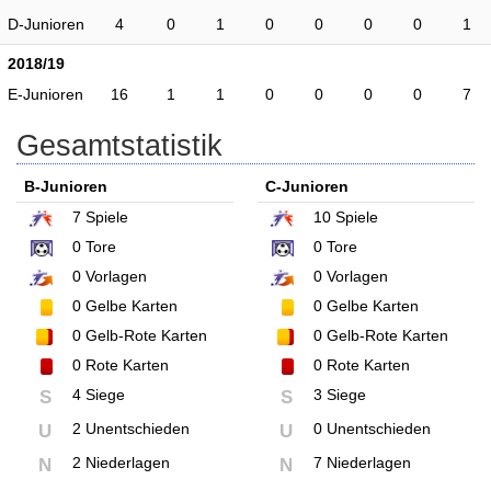
D-Junioren
4
0
1
0
0
0
0
1
2018/19
E-Junioren
16
1
1
0
0
0
0
7
Gesamtstatistik
B-Junioren
C-Junioren
7
Spiele
10
Spiele
0
Tore
0
Tore
0
Vorlagen
0
Vorlagen
0
Gelbe Karten
0
Gelbe Karten
0
Gelb-Rote Karten
0
Gelb-Rote Karten
0
Rote Karten
0
Rote Karten
4 Siege
3 Siege
S
S
2 Unentschieden
0 Unentschieden
U
U
2 Niederlagen
7 Niederlagen
N
N