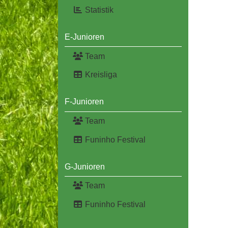
Statistik
E-Junioren
Team
Kreisliga
F-Junioren
Team
Funinho Festival
G-Junioren
Team
Funinho Festival