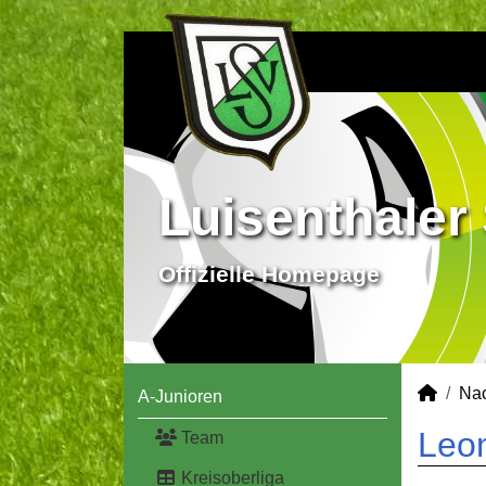
Luisenthaler 
Offizielle Homepage
Na
A-Junioren
Leon
Team
Kreisoberliga