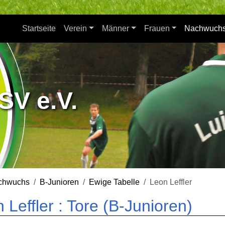
Startseite
Verein
Männer
Frauen
Nachwuch
SV e.V.
chwuchs
B-Junioren
Ewige Tabelle
Leon Leffler
 Leffler : Tore (B-Junioren)