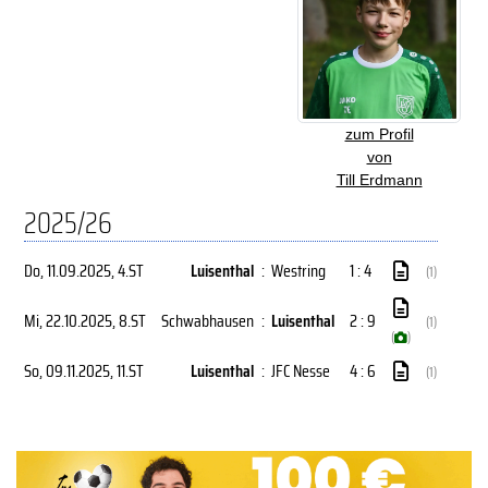
zum Profil
von
Till Erdmann
2025/26
Do, 11.09.2025
, 4.ST
Luisenthal
:
Westring
1 : 4
(1)
Mi, 22.10.2025
, 8.ST
Schwabhausen
:
Luisenthal
2 : 9
(1)
(
)
So, 09.11.2025
, 11.ST
Luisenthal
:
JFC Nesse
4 : 6
(1)