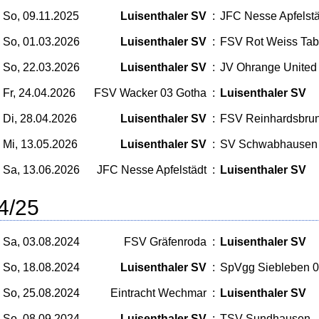
So, 09.11.2025
Luisenthaler SV
:
JFC Nesse Apfelstä
So, 01.03.2026
Luisenthaler SV
:
FSV Rot Weiss Tab
So, 22.03.2026
Luisenthaler SV
:
JV Ohrange United
Fr, 24.04.2026
FSV Wacker 03 Gotha
:
Luisenthaler SV
Di, 28.04.2026
Luisenthaler SV
:
FSV Reinhardsbru
Mi, 13.05.2026
Luisenthaler SV
:
SV Schwabhausen
Sa, 13.06.2026
JFC Nesse Apfelstädt
:
Luisenthaler SV
4/25
Sa, 03.08.2024
FSV Gräfenroda
:
Luisenthaler SV
So, 18.08.2024
Luisenthaler SV
:
SpVgg Siebleben 
So, 25.08.2024
Eintracht Wechmar
:
Luisenthaler SV
So, 08.09.2024
Luisenthaler SV
:
TSV Sundhausen