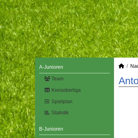
Na
A-Junioren
Anto
Team
Kreisoberliga
Spielplan
Statistik
B-Junioren