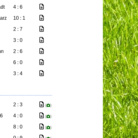
dt
4 : 6
arz
10 : 1
2 : 7
3 : 0
nn
2 : 6
6 : 0
3 : 4
2 : 3
(
)
06
4 : 0
(
)
8 : 0
(
)
0 : 9