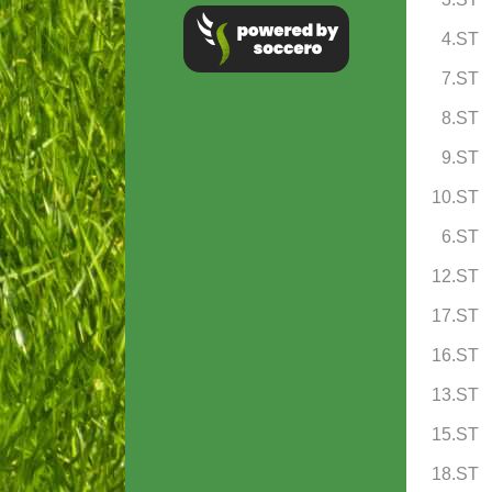
4.ST
7.ST
8.ST
9.ST
10.ST
6.ST
12.ST
17.ST
16.ST
13.ST
15.ST
18.ST