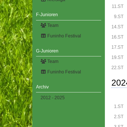
11.ST
F-Junioren
9.ST
Team
14.ST
Funinho Festival
16.ST
17.ST
G-Junioren
19.ST
Team
22.ST
Funinho Festival
202
Archiv
2012 - 2025
1.ST
2.ST
3.ST