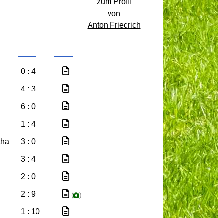
zum Profil
von
Anton Friedrich
0 : 4
4 : 3
6 : 0
1 : 4
tha
3 : 0
3 : 4
2 : 0
2 : 9
(
)
1 : 10