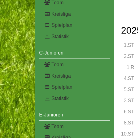
Team
Kreisliga
Spielplan
202
Statistik
1.ST
C-Junioren
2.ST
Team
1.R
Kreisliga
4.ST
Spielplan
5.ST
Statistik
3.ST
6.ST
E-Junioren
8.ST
Team
10.ST
Kreisliga