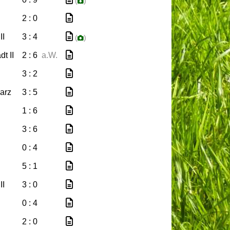
(
)
2 : 0
II
3 : 4
(
)
t II
2 : 6
a.W.
3 : 2
arz
3 : 5
1 : 6
3 : 6
0 : 4
5 : 1
II
3 : 0
0 : 4
2 : 0