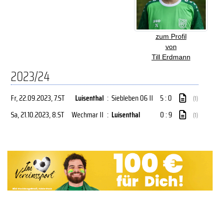
zum Profil
von
Till Erdmann
2023/24
Fr, 22.09.2023
, 7.ST
Luisenthal
:
Siebleben 06 II
5 : 0
(1)
Sa, 21.10.2023
, 8.ST
Wechmar II
:
Luisenthal
0 : 9
(1)