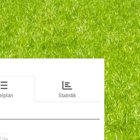
elplan
Statistik
 Uhr