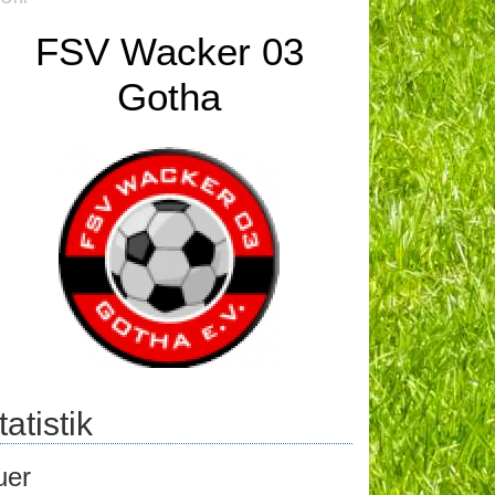
FSV Wacker 03
Gotha
atistik
uer