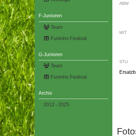
ABW
F-Junioren
Team
MIT
Funinho Festival
G-Junioren
STU
Team
Ersatz
Funinho Festival
Archiv
2012 - 2025
Foto