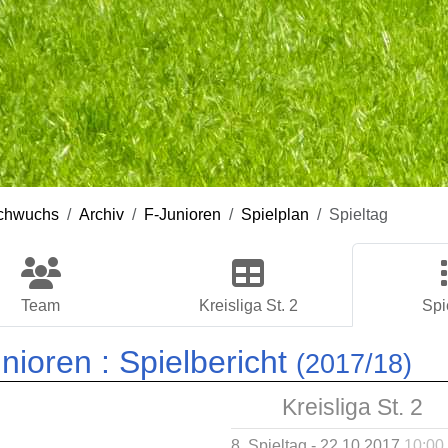
chwuchs
Archiv
F-Junioren
Spielplan
Spieltag
Team
Kreisliga St. 2
Spi
nioren :
Spielbericht
(2017/18)
Kreisliga St. 2
8. Spieltag - 22.10.2017
10:00