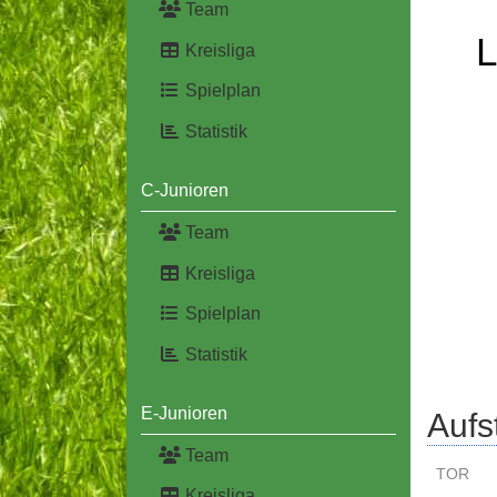
Team
L
Kreisliga
Spielplan
Statistik
C-Junioren
Team
Kreisliga
Spielplan
Statistik
E-Junioren
Aufs
Team
TOR
Kreisliga