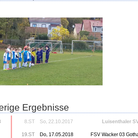
erige Ergebnisse
8
8.ST
So, 22.10.2017
Luisenthaler S
19.ST
Do, 17.05.2018
FSV Wacker 03 Goth