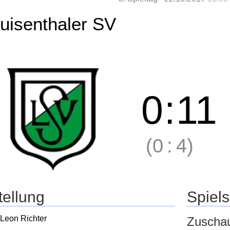
uisenthaler SV
0
:
11
(0
:
4)
tellung
Spielst
Leon Richter
Zuscha