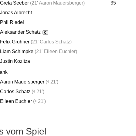
Greta Seeber
(
21' Aaron Mauersberger
)
35
Jonas Albrecht
Phil Riedel
Aleksander Schatz
C
Felix Gruhner
(
21' Carlos Schatz
)
Liam Schimpke
(
21' Eileen Euchler
)
Justin Kozitza
bank
Aaron Mauersberger
(
21')
Carlos Schatz
(
21')
Eileen Euchler
(
21')
s vom Spiel