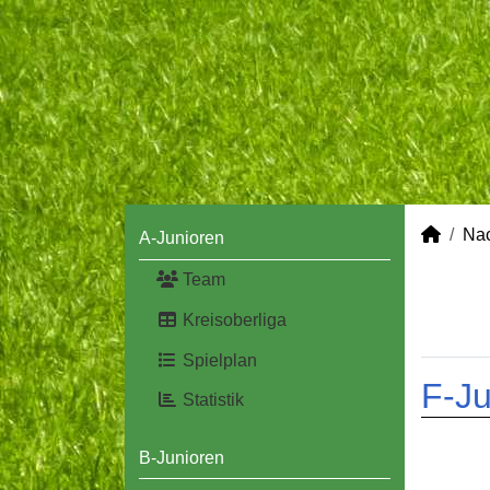
Na
A-Junioren
Team
Kreisoberliga
Spielplan
F-Ju
Statistik
B-Junioren