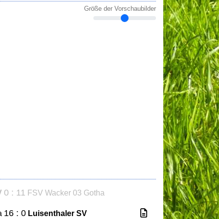
Größe der Vorschaubilder
0 : 11
V
FSV Wacker 03 Gotha
16 : 0
a
Luisenthaler SV