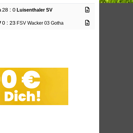
28 : 0
a
Luisenthaler SV
0 : 23
V
FSV Wacker 03 Gotha