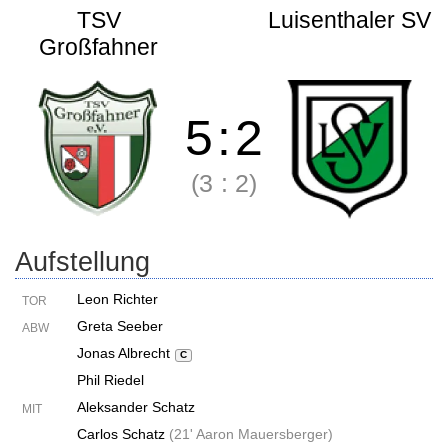
TSV
Luisenthaler SV
Großfahner
5
:
2
(3
:
2)
Aufstellung
Leon Richter
TOR
Greta Seeber
ABW
Jonas Albrecht
C
Phil Riedel
Aleksander Schatz
MIT
Carlos Schatz
(
21' Aaron Mauersberger
)