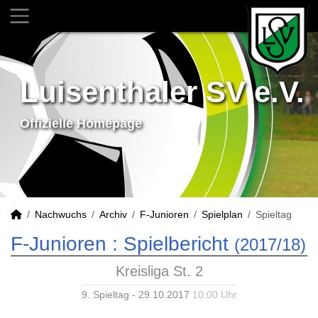
Luisenthaler SV e.V.
Offizielle Homepage
Nachwuchs
Archiv
F-Junioren
Spielplan
Spieltag
F-Junioren :
Spielbericht
(2017/18)
Kreisliga St. 2
9. Spieltag - 29.10.2017
10:00 Uhr