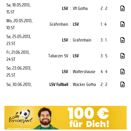
Sa, 18.05.2013
,
LSV
:
Vfl Gotha
2 : 2
15.ST
Mo, 20.05.2013
,
Gräfenhain
:
LSV
1 : 4
10.ST
Sa, 25.05.2013
,
LSV
:
Gräfenhain
3 : 1
23.ST
Fr, 21.06.2013
,
Tabarzer SV
:
LSV
3 : 5
24.ST
So, 23.06.2013
,
LSV
:
Waltershause
4 : 4
25.ST
So, 30.06.2013
,
LSV Fußball
:
Wacker Gotha
2 : 2