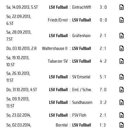
Sa, 14.09.2013
, 5.ST
LSV Fußball
:
EintrachtVfl
3 : 0
So, 22.09.2013
,
Friedr/Ernst
:
LSV Fußball
0 : 0
6.ST
Sa, 28.09.2013
,
LSV Fußball
:
Gräfenhain
2 : 1
7.ST
Do, 03.10.2013
, 2.R
Waltershause II
:
LSV Fußball
2 : 1
Sa, 19.10.2013
,
Tabarzer SV
:
LSV Fußball
4 : 2
10.ST
Sa, 26.10.2013
,
LSV Fußball
:
SV Emsetal
5 : 1
11.ST
Do, 31.10.2013
, 4.ST
LSV Fußball
:
Eml. / Schw.
7 : 0
Sa, 09.11.2013
,
LSV Fußball
:
Sundhausen
3 : 2
13.ST
So, 23.02.2014
,
LSV Fußball
:
FSV Floh
2 : 1
So, 02.03.2014
,
Borntal
:
LSV Fußball
1 : 3