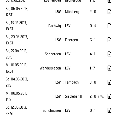
So, 17.02.2013
,
LSV Fußball
:
Brotterode
1 : 2
Sa, 06.04.2013
,
LSV
:
Mühlberg
2 : 0
17.ST
Sa, 13.04.2013
,
Dachwig
:
LSV
0 : 4
18.ST
Sa, 20.04.2013
,
LSV
:
F`bergen
6 : 1
19.ST
Sa, 27.04.2013
,
Seebergen
:
LSV
4 : 1
20.ST
Mi, 01.05.2013
,
Wandersleben
:
LSV
1 : 7
16.ST
Sa, 04.05.2013
,
LSV
:
Tambach
3 : 0
21.ST
Mi, 08.05.2013
,
LSV
:
Siebleben II
2 : 0
a.W.
14.ST
So, 12.05.2013
,
Sundhausen
:
LSV
0 : 1
22.ST