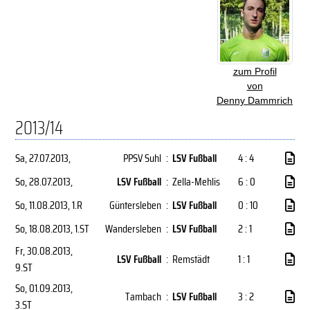
zum Profil
von
Denny Dammrich
2013/14
Sa, 27.07.2013
,
PPSV Suhl
:
LSV Fußball
4 : 4
So, 28.07.2013
,
LSV Fußball
:
Zella-Mehlis
6 : 0
So, 11.08.2013
, 1.R
Güntersleben
:
LSV Fußball
0 : 10
So, 18.08.2013
, 1.ST
Wandersleben
:
LSV Fußball
2 : 1
Fr, 30.08.2013
,
LSV Fußball
:
Remstädt
1 : 1
9.ST
So, 01.09.2013
,
Tambach
:
LSV Fußball
3 : 2
3.ST