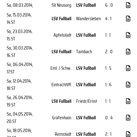
Sa, 08.03.2014
,
SV Neusorg
:
LSV Fußball
6 : 0
Sa, 15.03.2014
,
LSV Fußball
:
Wandersleben
4 : 1
14.ST
So, 23.03.2014
,
Apfelstädt
:
LSV Fußball
1 : 1
15.ST
So, 30.03.2014
,
LSV Fußball
:
Tambach
2 : 0
16.ST
So, 06.04.2014
,
Eml. / Schw.
:
LSV Fußball
1 : 5
17.ST
Sa, 12.04.2014
,
EintrachtVfl
:
LSV Fußball
1 : 6
18.ST
Sa, 26.04.2014
,
LSV Fußball
:
Friedr/Ernst
1 : 1
19.ST
So, 04.05.2014
,
Gräfenhain
:
LSV Fußball
0 : 4
20.ST
So, 18.05.2014
,
Remstädt
:
LSV Fußball
2 : 1