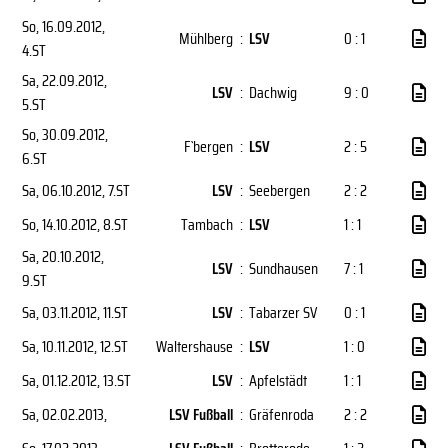
So, 16.09.2012
,
Mühlberg
:
LSV
0 : 1
4.ST
Sa, 22.09.2012
,
LSV
:
Dachwig
9 : 0
5.ST
So, 30.09.2012
,
F`bergen
:
LSV
2 : 5
6.ST
Sa, 06.10.2012
, 7.ST
LSV
:
Seebergen
2 : 2
So, 14.10.2012
, 8.ST
Tambach
:
LSV
1 : 1
Sa, 20.10.2012
,
LSV
:
Sundhausen
7 : 1
9.ST
Sa, 03.11.2012
, 11.ST
LSV
:
Tabarzer SV
0 : 1
Sa, 10.11.2012
, 12.ST
Waltershause
:
LSV
1 : 0
Sa, 01.12.2012
, 13.ST
LSV
:
Apfelstädt
1 : 1
Sa, 02.02.2013
,
LSV Fußball
:
Gräfenroda
2 : 2