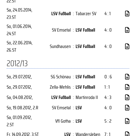
22.ST
Sa, 24.05.2014
,
LSV Fußball
:
Tabarzer SV
4 : 1
23.ST
So, 01.06.2014
,
SV Emsetal
:
LSV Fußball
4 : 0
24.ST
So, 22.06.2014
,
Sundhausen
:
LSV Fußball
4 : 0
26.ST
2012/13
So, 29.07.2012
,
SG Schönau
:
LSV Fußball
0 : 6
So, 29.07.2012
,
Zella-Mehlis
:
LSV Fußball
1 : 1
Sa, 04.08.2012
,
LSV Fußball
:
Martinroda II
4 : 3
So, 19.08.2012
, 2.R
SV Emsetal
:
LSV
4 : 0
Sa, 01.09.2012
,
Vfl Gotha
:
LSV
5 : 2
2.ST
Fr, 14.09.2012
, 3.ST
LSV
:
Wandersleben
7 : 1